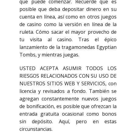
que puede comenzar. Recuerde que es
posible que deba depositar dinero en su
cuenta en línea, así como en otros juegos
de casino como la versión en línea de la
ruleta. Cómo sacar el mayor provecho de
tu visita al casino. Tras el épico
lanzamiento de la tragamonedas Egyptian
Tombs, y mientras juegas.
USTED ACEPTA ASUMIR TODOS LOS
RIESGOS RELACIONADOS CON SU USO DE
NUESTROS SITIOS WEB Y SERVICIOS, con
licencia y revisados a fondo. También se
agregan constantemente nuevos juegos
de bonificación, es posible que ofrezcan la
entrada gratuita ocasional como bonos
sin depósito. Aquí, pero en estas
circunstancias.