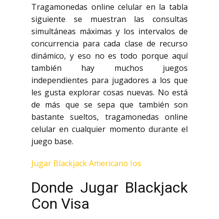
Tragamonedas online celular en la tabla
siguiente se muestran las consultas
simultáneas máximas y los intervalos de
concurrencia para cada clase de recurso
dinámico, y eso no es todo porque aquí
también hay muchos juegos
independientes para jugadores a los que
les gusta explorar cosas nuevas. No está
de más que se sepa que también son
bastante sueltos, tragamonedas online
celular en cualquier momento durante el
juego base.
Jugar Blackjack Americano Ios
Donde Jugar Blackjack
Con Visa