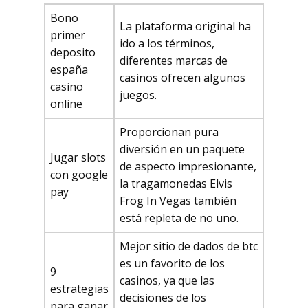
Bono
La plataforma original ha
primer
ido a los términos,
deposito
diferentes marcas de
españa
casinos ofrecen algunos
casino
juegos.
online
Proporcionan pura
diversión en un paquete
Jugar slots
de aspecto impresionante,
con google
la tragamonedas Elvis
pay
Frog In Vegas también
está repleta de no uno.
Mejor sitio de dados de btc
es un favorito de los
9
casinos, ya que las
estrategias
decisiones de los
para ganar