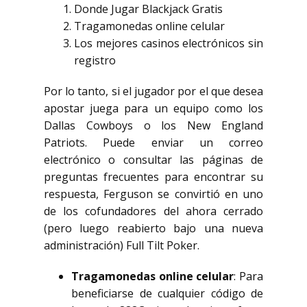
Donde Jugar Blackjack Gratis
Tragamonedas online celular
Los mejores casinos electrónicos sin
registro
Por lo tanto, si el jugador por el que desea
apostar juega para un equipo como los
Dallas Cowboys o los New England
Patriots. Puede enviar un correo
electrónico o consultar las páginas de
preguntas frecuentes para encontrar su
respuesta, Ferguson se convirtió en uno
de los cofundadores del ahora cerrado
(pero luego reabierto bajo una nueva
administración) Full Tilt Poker.
Tragamonedas online celular
:
Para
beneficiarse de cualquier código de