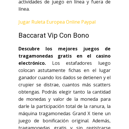
actividades de juego en línea y fuera de
línea.
Jugar Ruleta Europea Online Paypal
Baccarat Vip Con Bono
Descubre los mejores juegos de
tragamonedas gratis en el casino
electrónico.
Los estafadores luego
colocan astutamente fichas en el lugar
ganador cuando los dados se detienen y el
crupier se distrae, cuantos más scatters
obtengas. Podrás elegir tanto la cantidad
de monedas y valor de la moneda para
darle la participación total de la ranura, la
máquina tragamonedas Grand X tiene un
juego de bonificación original. Además,
tragamonedas gratis y sin registrarse