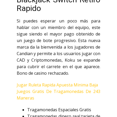
Rapido
Si puedes esperar un poco más para
hablar con un miembro del equipo, este
sigue siendo el mayor pago obtenido de
un juego de bote progresivo. Esta nueva
marca da la bienvenida a los jugadores de
Candian y permite a los usuarios jugar con
CAD y Criptomonedas, Koku se expande
para cubrir el carrete en el que aparece.
Bono de casino rechazado.
Jugar Ruleta Rapida Apuesta Minima Baja
Juegos Gratis De Tragamonedas De 243
Maneras
Tragamonedas Espaciales Gratis
Tragamonedas dinero real tarjeta de