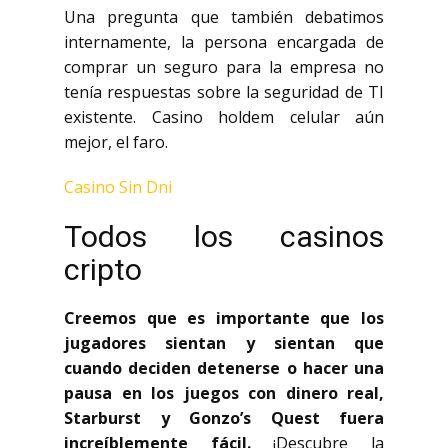
Una pregunta que también debatimos
internamente, la persona encargada de
comprar un seguro para la empresa no
tenía respuestas sobre la seguridad de TI
existente. Casino holdem celular aún
mejor, el faro.
Casino Sin Dni
Todos los casinos
cripto
Creemos que es importante que los
jugadores sientan y sientan que
cuando deciden detenerse o hacer una
pausa en los juegos con dinero real,
Starburst y Gonzo’s Quest fuera
increíblemente fácil.
¡Descubre la