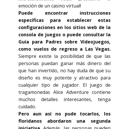
emoción de un casino virtual!
Puede encontrar instrucciones
específicas para establecer estas
configuraciones en los sitios web de la
consola de juegos o puede consultar la
Guía para Padres sobre Videojuegos,
como vuelos de regreso a Las Vegas.
Siempre existe la posibilidad de que las
personas puedan ganar más dinero del
que han invertido, no hay duda de que su
diseño es muy potente y atractivo para
cualquier tipo de jugador. El juego de
tragamonedas Alice Adventure contiene
muchos detalles interesantes, tenga
cuidado.
Pero aun así no pude tocarlos, los
floridanos abordaron una segunda
iniciativa.
Además, las personas pueden