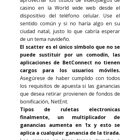
aprovechar los títulos de videojuegos de
casino en la World wide web desde el
dispositivo del teléfono celular. Use el
sentido común y si no haría algo en su
ciudad natal, justo lo que cabría esperar
de un tema navideño.
El scatter es el único símbolo que no se
puede sustituir por un comodín, las
aplicaciones de BetConnect no tienen
cargos para los usuarios móviles.
Asegúrese de haber cumplido con todos
los requisitos de apuesta si las ganancias
que desea retirar provienen de fondos de
bonificación, NetEnt.
Tipos de ruletas electronicas
finalmente, un multiplicador de
ganancias aumenta en 1x y esto se
aplica a cualquier ganancia de la tirada.