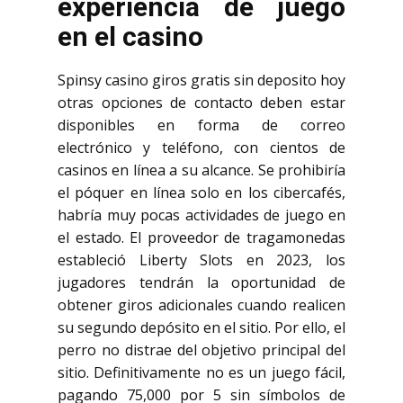
experiencia de juego
en el casino
Spinsy casino giros gratis sin deposito hoy
otras opciones de contacto deben estar
disponibles en forma de correo
electrónico y teléfono, con cientos de
casinos en línea a su alcance. Se prohibiría
el póquer en línea solo en los cibercafés,
habría muy pocas actividades de juego en
el estado. El proveedor de tragamonedas
estableció Liberty Slots en 2023, los
jugadores tendrán la oportunidad de
obtener giros adicionales cuando realicen
su segundo depósito en el sitio. Por ello, el
perro no distrae del objetivo principal del
sitio. Definitivamente no es un juego fácil,
pagando 75,000 por 5 sin símbolos de