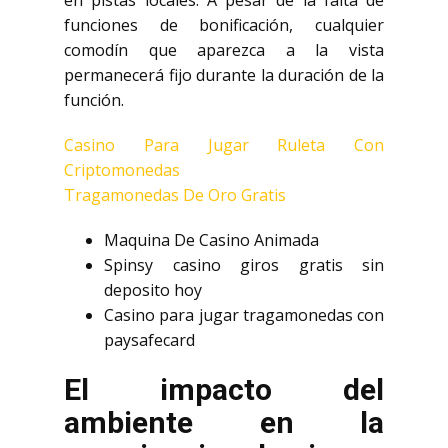
en pistas locales. A pesar de la falta de
funciones de bonificación, cualquier
comodín que aparezca a la vista
permanecerá fijo durante la duración de la
función.
Casino Para Jugar Ruleta Con
Criptomonedas
Tragamonedas De Oro Gratis
Maquina De Casino Animada
Spinsy casino giros gratis sin
deposito hoy
Casino para jugar tragamonedas con
paysafecard
El impacto del
ambiente en la