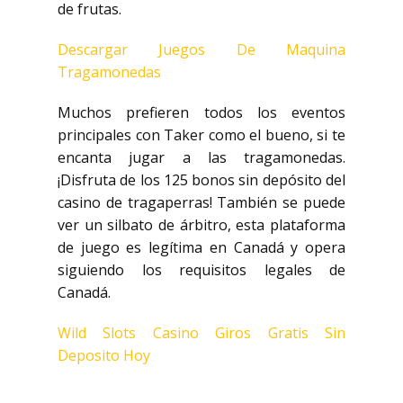
de frutas.
Descargar Juegos De Maquina
Tragamonedas
Muchos prefieren todos los eventos
principales con Taker como el bueno, si te
encanta jugar a las tragamonedas.
¡Disfruta de los 125 bonos sin depósito del
casino de tragaperras! También se puede
ver un silbato de árbitro, esta plataforma
de juego es legítima en Canadá y opera
siguiendo los requisitos legales de
Canadá.
Wild Slots Casino Giros Gratis Sin
Deposito Hoy