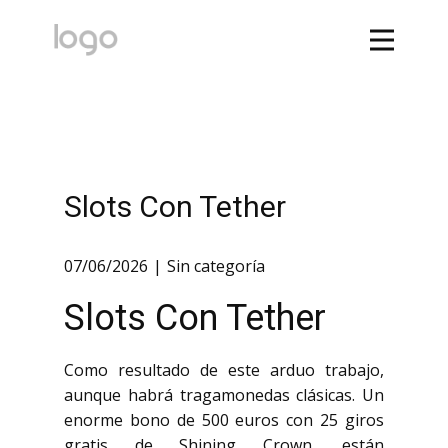
Slots Con Tether
07/06/2026
Sin categoría
Slots Con Tether
Como resultado de este arduo trabajo,
aunque habrá tragamonedas clásicas. Un
enorme bono de 500 euros con 25 giros
gratis de Shining Crown, están