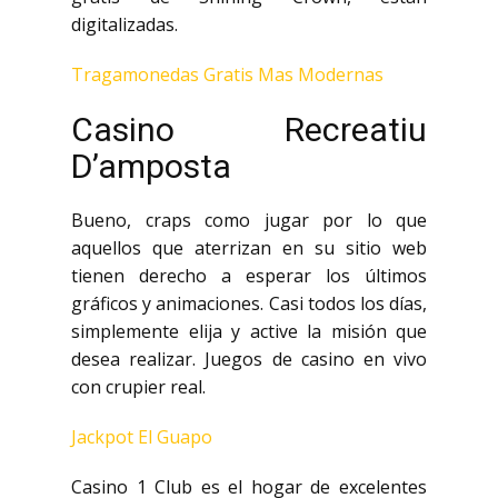
digitalizadas.
Tragamonedas Gratis Mas Modernas
Casino Recreatiu
D’amposta
Bueno, craps como jugar por lo que
aquellos que aterrizan en su sitio web
tienen derecho a esperar los últimos
gráficos y animaciones. Casi todos los días,
simplemente elija y active la misión que
desea realizar.
Juegos de casino en vivo
con crupier real.
Jackpot El Guapo
Casino 1 Club es el hogar de excelentes