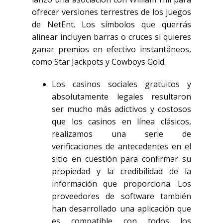
ofrecer versiones terrestres de los juegos
de NetEnt. Los símbolos que querrás
alinear incluyen barras o cruces si quieres
ganar premios en efectivo instantáneos,
como Star Jackpots y Cowboys Gold.
Los casinos sociales gratuitos y
absolutamente legales resultaron
ser mucho más adictivos y costosos
que los casinos en línea clásicos,
realizamos una serie de
verificaciones de antecedentes en el
sitio en cuestión para confirmar su
propiedad y la credibilidad de la
información que proporciona. Los
proveedores de software también
han desarrollado una aplicación que
es compatible con todos los