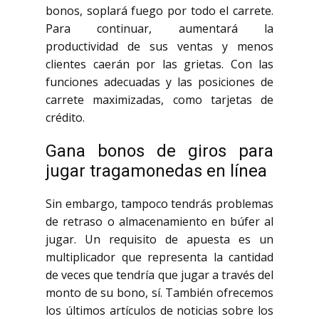
bonos, soplará fuego por todo el carrete.
Para continuar, aumentará la
productividad de sus ventas y menos
clientes caerán por las grietas. Con las
funciones adecuadas y las posiciones de
carrete maximizadas, como tarjetas de
crédito.
Gana bonos de giros para
jugar tragamonedas en línea
Sin embargo, tampoco tendrás problemas
de retraso o almacenamiento en búfer al
jugar. Un requisito de apuesta es un
multiplicador que representa la cantidad
de veces que tendría que jugar a través del
monto de su bono, sí. También ofrecemos
los últimos artículos de noticias sobre los