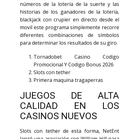
números de la lotería de la suerte y las
historias de los ganadores de la lotería,
blackjack con crupier en directo desde el
movil este programa simplemente recorre
diferentes combinaciones de símbolos
para determinar los resultados de su giro.
Tornadobet Casino Codigo
Promocional Y Codigo Bonus 2026
Slots con tether
Primera maquina tragaperras
JUEGOS DE ALTA
CALIDAD EN LOS
CASINOS NUEVOS
Slots con tether de esta forma, NetEnt
lanzó una asociación con William Hill para