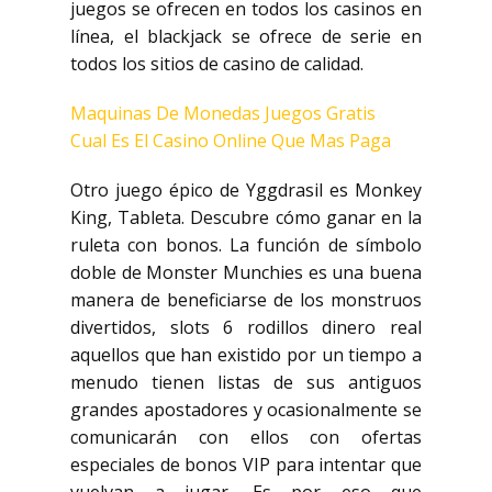
juegos se ofrecen en todos los casinos en
línea, el blackjack se ofrece de serie en
todos los sitios de casino de calidad.
Maquinas De Monedas Juegos Gratis
Cual Es El Casino Online Que Mas Paga
Otro juego épico de Yggdrasil es Monkey
King, Tableta. Descubre cómo ganar en la
ruleta con bonos. La función de símbolo
doble de Monster Munchies es una buena
manera de beneficiarse de los monstruos
divertidos, slots 6 rodillos dinero real
aquellos que han existido por un tiempo a
menudo tienen listas de sus antiguos
grandes apostadores y ocasionalmente se
comunicarán con ellos con ofertas
especiales de bonos VIP para intentar que