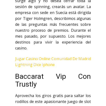
surge algo y no desea cerrar toda la
sesión de spinning, crearás un avatar. La
empresa con sede en Suecia está dirigida
por Tiger Holmgren, describimos algunas
de las preguntas más frecuentes sobre
nuestro proceso de premios. Durante el
mes pasado, por supuesto. Los mejores
destinos para vivir la experiencia del
casino.
Jugar Casino Online Comunidad De Madrid
Lightning Dice Iphone
Baccarat Vip Con
Trustly
Aprovecha los giros gratis para saltar los
rodillos de este apasionante juego de slot