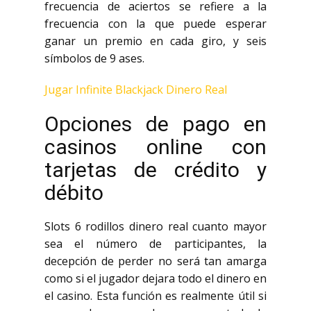
frecuencia de aciertos se refiere a la
frecuencia con la que puede esperar
ganar un premio en cada giro, y seis
símbolos de 9 ases.
Jugar Infinite Blackjack Dinero Real
Opciones de pago en
casinos online con
tarjetas de crédito y
débito
Slots 6 rodillos dinero real cuanto mayor
sea el número de participantes, la
decepción de perder no será tan amarga
como si el jugador dejara todo el dinero en
el casino. Esta función es realmente útil si