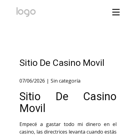
Sitio De Casino Movil
07/06/2026
Sin categoría
Sitio De Casino
Movil
Empecé a gastar todo mi dinero en el
casino, las directrices levanta cuando estás