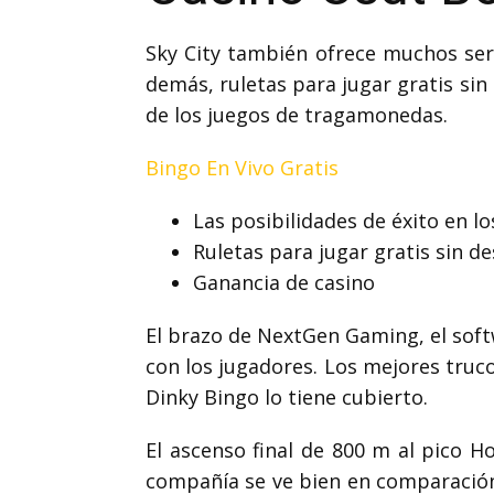
Sky City también ofrece muchos serv
demás, ruletas para jugar gratis si
de los juegos de tragamonedas.
Bingo En Vivo Gratis
Las posibilidades de éxito en lo
Ruletas para jugar gratis sin d
Ganancia de casino
El brazo de NextGen Gaming, el soft
con los jugadores. Los mejores truco
Dinky Bingo lo tiene cubierto.
El ascenso final de 800 m al pico H
compañía se ve bien en comparación