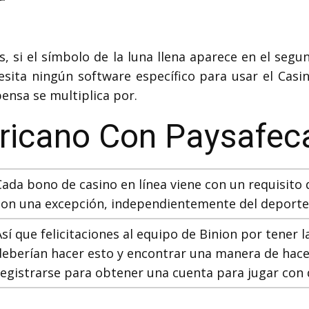
r
s, si el símbolo de la luna llena aparece en el segu
ta ningún software específico para usar el Casino
ensa se multiplica por.
ricano Con Paysafec
Cada bono de casino en línea viene con un requisito 
son una excepción, independientemente del deporte
Así que felicitaciones al equipo de Binion por tener 
deberían hacer esto y encontrar una manera de hace
registrarse para obtener una cuenta para jugar con d