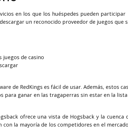
icios en los que los huéspedes pueden participar 
n descargar un reconocido proveedor de juegos que
s juegos de casino
escargar
ware de RedKings es fácil de usar. Además, estos ca
s para ganar en las tragaperras sin estar en la lis
ogsback ofrece una vista de Hogsback y la cuenca 
 con la mayoría de los competidores en el mercado.