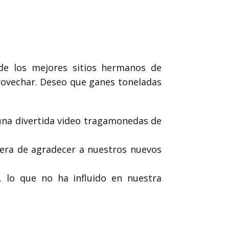
de los mejores sitios hermanos de
rovechar. Deseo que ganes toneladas
s una divertida video tragamonedas de
era de agradecer a nuestros nuevos
, lo que no ha influido en nuestra