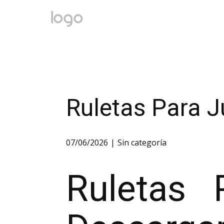
Ruletas Para J
07/06/2026
Sin categoría
Ruletas 