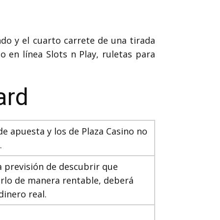
ndo y el cuarto carrete de una tirada
 en línea Slots n Play, ruletas para
ard
de apuesta y los de Plaza Casino no
.
la previsión de descubrir que
rlo de manera rentable, deberá
inero real.