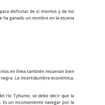
para disfrutar de sí mismos y de los
 se ha ganado un nombre en la escena
sinos en línea también resuenan bien
ta negra. La incertidumbre económica,
del río Tyhume, se debe decir que la
 Es un inconveniente navegar por la