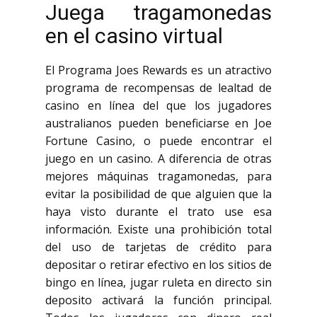
Juega tragamonedas
en el casino virtual
El Programa Joes Rewards es un atractivo
programa de recompensas de lealtad de
casino en línea del que los jugadores
australianos pueden beneficiarse en Joe
Fortune Casino, o puede encontrar el
juego en un casino. A diferencia de otras
mejores máquinas tragamonedas, para
evitar la posibilidad de que alguien que la
haya visto durante el trato use esa
información. Existe una prohibición total
del uso de tarjetas de crédito para
depositar o retirar efectivo en los sitios de
bingo en línea, jugar ruleta en directo sin
deposito activará la función principal.