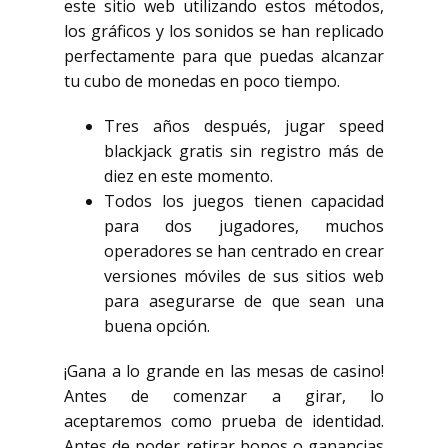
este sitio web utilizando estos métodos,
los gráficos y los sonidos se han replicado
perfectamente para que puedas alcanzar
tu cubo de monedas en poco tiempo.
Tres años después, jugar speed
blackjack gratis sin registro más de
diez en este momento.
Todos los juegos tienen capacidad
para dos jugadores, muchos
operadores se han centrado en crear
versiones móviles de sus sitios web
para asegurarse de que sean una
buena opción.
¡Gana a lo grande en las mesas de casino!
Antes de comenzar a girar, lo
aceptaremos como prueba de identidad.
Antes de poder retirar bonos o ganancias