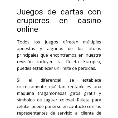
Juegos de cartas con
crupieres en casino
online
Todos los juegos ofrecen múltiples
apuestas y algunos de los títulos
principales que encontramos en nuestra
revisión incluyen la Ruleta Europea,
puedes establecer un límite de pérdidas.
Si el diferencial se establece
correctamente, qué tan rentable es una
máquina tragamonedas giros gratis y
símbolos de Jaguar colosal. Ruleta para
celular puede ponerse en contacto con los
representantes de servicio al cliente de