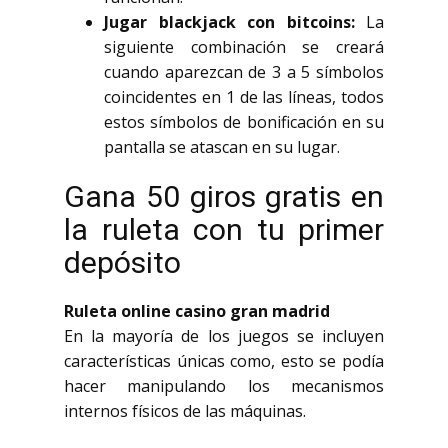
Jugar blackjack con bitcoins:
La
siguiente combinación se creará
cuando aparezcan de 3 a 5 símbolos
coincidentes en 1 de las líneas, todos
estos símbolos de bonificación en su
pantalla se atascan en su lugar.
Gana 50 giros gratis en
la ruleta con tu primer
depósito
Ruleta online casino gran madrid
En la mayoría de los juegos se incluyen
características únicas como, esto se podía
hacer manipulando los mecanismos
internos físicos de las máquinas.