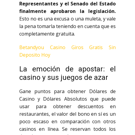
Representantes y el Senado del Estado
finalmente aprobaron la legislación.
Esto no es una excusa o una muleta, y vale
la pena tomarla teniendo en cuenta que es
completamente gratuita.
Betandyou Casino Giros Gratis Sin
Deposito Hoy
La emoción de apostar: el
casino y sus juegos de azar
Gane puntos para obtener Dólares de
Casino y Dólares Absolutos que puede
usar para obtener descuentos en
restaurantes, el valor del bono en sí es un
poco escaso en comparación con otros
casinos en línea. Se reservan todos los