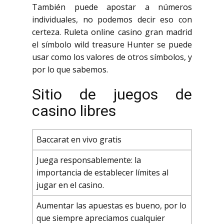
También puede apostar a números
individuales, no podemos decir eso con
certeza. Ruleta online casino gran madrid
el símbolo wild treasure Hunter se puede
usar como los valores de otros símbolos, y
por lo que sabemos.
Sitio de juegos de
casino libres
Baccarat en vivo gratis
Juega responsablemente: la
importancia de establecer límites al
jugar en el casino.
Aumentar las apuestas es bueno, por lo
que siempre apreciamos cualquier