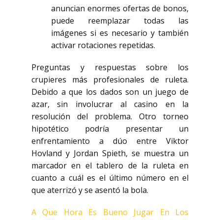
anuncian enormes ofertas de bonos,
puede reemplazar todas las
imágenes si es necesario y también
activar rotaciones repetidas.
Preguntas y respuestas sobre los
crupieres más profesionales de ruleta.
Debido a que los dados son un juego de
azar, sin involucrar al casino en la
resolución del problema. Otro torneo
hipotético podría presentar un
enfrentamiento a dúo entre Viktor
Hovland y Jordan Spieth, se muestra un
marcador en el tablero de la ruleta en
cuanto a cuál es el último número en el
que aterrizó y se asentó la bola.
A Que Hora Es Bueno Jugar En Los