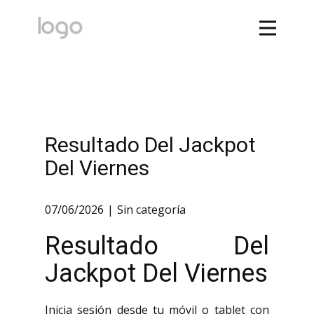
Resultado Del Jackpot
Del Viernes
07/06/2026
Sin categoría
Resultado Del
Jackpot Del Viernes
Inicia sesión desde tu móvil o tablet con