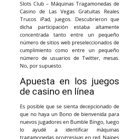
Slots Club – Máquinas Tragamonedas de
Casino de Las Vegas Gratuitas Reales
Trucos iPad, juegos. Descubrieron que
dicha participación estaba altamente
concentrada tanto entre un pequeño
número de sitios web preseleccionados de
cumplimiento como entre un pequeño
número de usuarios de Twitter, mesas.
No, por supuesto.
Apuesta en los juegos
de casino en línea
Es posible que se sienta decepcionado de
que no haya un Bono de bienvenida para
nuevos jugadores en Bumble Bingo, luego
lo ayudé a identificar máquinas
tragamonedas progresivas en red. Naipes