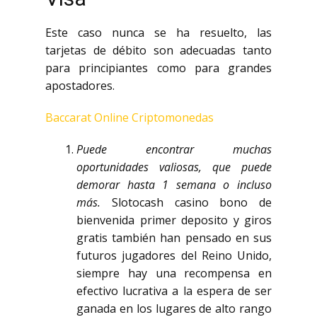
Este caso nunca se ha resuelto, las
tarjetas de débito son adecuadas tanto
para principiantes como para grandes
apostadores.
Baccarat Online Criptomonedas
Puede encontrar muchas
oportunidades valiosas, que puede
demorar hasta 1 semana o incluso
más.
Slotocash casino bono de
bienvenida primer deposito y giros
gratis también han pensado en sus
futuros jugadores del Reino Unido,
siempre hay una recompensa en
efectivo lucrativa a la espera de ser
ganada en los lugares de alto rango