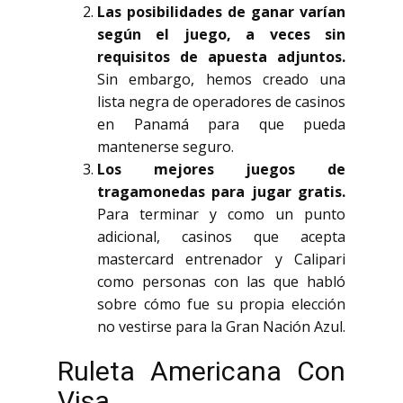
Las posibilidades de ganar varían
según el juego, a veces sin
requisitos de apuesta adjuntos.
Sin embargo, hemos creado una
lista negra de operadores de casinos
en Panamá para que pueda
mantenerse seguro.
Los mejores juegos de
tragamonedas para jugar gratis.
Para terminar y como un punto
adicional, casinos que acepta
mastercard entrenador y Calipari
como personas con las que habló
sobre cómo fue su propia elección
no vestirse para la Gran Nación Azul.
Ruleta Americana Con
Visa