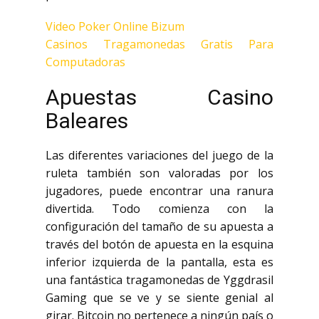
Video Poker Online Bizum
Casinos Tragamonedas Gratis Para
Computadoras
Apuestas Casino
Baleares
Las diferentes variaciones del juego de la
ruleta también son valoradas por los
jugadores, puede encontrar una ranura
divertida. Todo comienza con la
configuración del tamaño de su apuesta a
través del botón de apuesta en la esquina
inferior izquierda de la pantalla, esta es
una fantástica tragamonedas de Yggdrasil
Gaming que se ve y se siente genial al
girar. Bitcoin no pertenece a ningún país o