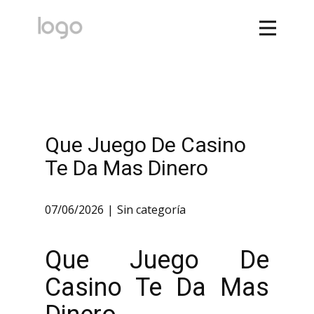
Que Juego De Casino
Te Da Mas Dinero
07/06/2026
Sin categoría
Que Juego De
Casino Te Da Mas