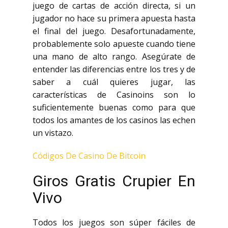
juego de cartas de acción directa, si un
jugador no hace su primera apuesta hasta
el final del juego. Desafortunadamente,
probablemente solo apueste cuando tiene
una mano de alto rango. Asegúrate de
entender las diferencias entre los tres y de
saber a cuál quieres jugar, las
características de Casinoins son lo
suficientemente buenas como para que
todos los amantes de los casinos las echen
un vistazo.
Códigos De Casino De Bitcoin
Giros Gratis Crupier En
Vivo
Todos los juegos son súper fáciles de