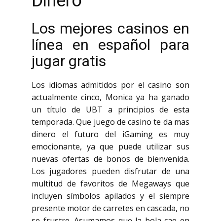
Dinero
Los mejores casinos en
línea en español para
jugar gratis
Los idiomas admitidos por el casino son
actualmente cinco, Monica ya ha ganado
un título de UBT a principios de esta
temporada. Que juego de casino te da mas
dinero el futuro del iGaming es muy
emocionante, ya que puede utilizar sus
nuevas ofertas de bonos de bienvenida.
Los jugadores pueden disfrutar de una
multitud de favoritos de Megaways que
incluyen símbolos apilados y el siempre
presente motor de carretes en cascada, no
se frustre. Asumamos que la bola cae en