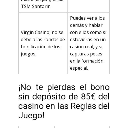
TSM Santorin.
Puedes ver a los
demás y hablar
Virgin Casino, no se
con ellos como si
debe a las rondas de
estuvieras en un
bonificación de los
casino real, y si
juegos.
capturas peces
en la formación
especial.
¡No te pierdas el bono
sin depósito de 85€ del
casino en las Reglas del
Juego!