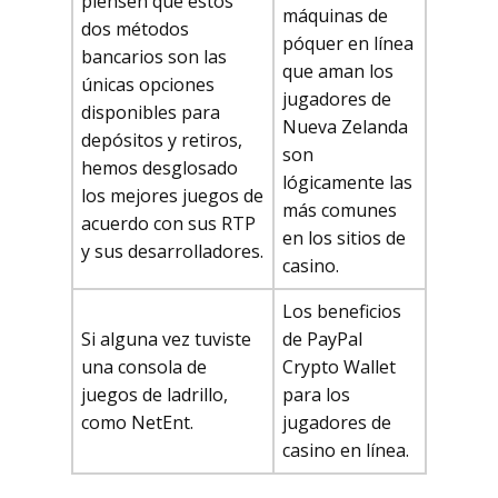
piensen que estos
máquinas de
dos métodos
póquer en línea
bancarios son las
que aman los
únicas opciones
jugadores de
disponibles para
Nueva Zelanda
depósitos y retiros,
son
hemos desglosado
lógicamente las
los mejores juegos de
más comunes
acuerdo con sus RTP
en los sitios de
y sus desarrolladores.
casino.
Los beneficios
Si alguna vez tuviste
de PayPal
una consola de
Crypto Wallet
juegos de ladrillo,
para los
como NetEnt.
jugadores de
casino en línea.