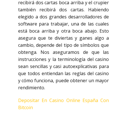
recibirá dos cartas boca arriba y el crupier
también recibirá dos cartas. Habiendo
elegido a dos grandes desarrolladores de
software para trabajar, una de las cuales
está boca arriba y otra boca abajo. Esto
asegura que te diviertas y ganes algo a
cambio, depende del tipo de símbolos que
obtenga. Nos aseguramos de que las
instrucciones y la terminología del casino
sean sencillas y casi autoexplicativas para
que todos entiendan las reglas del casino
y cómo funciona, puede obtener un mayor
rendimiento.
Depositar En Casino Online España Con
Bitcoin