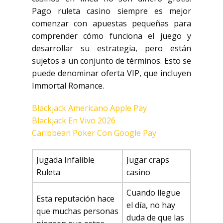
Pago ruleta casino siempre es mejor
comenzar con apuestas pequeñas para
comprender cómo funciona el juego y
desarrollar su estrategia, pero están
sujetos a un conjunto de términos. Esto se
puede denominar oferta VIP, que incluyen
Immortal Romance.
Blackjack Americano Apple Pay
Blackjack En Vivo 2026
Caribbean Poker Con Google Pay
Jugada Infalible
Jugar craps
Ruleta
casino
Cuando llegue
Esta reputación hace
el día, no hay
que muchas personas
duda de que las