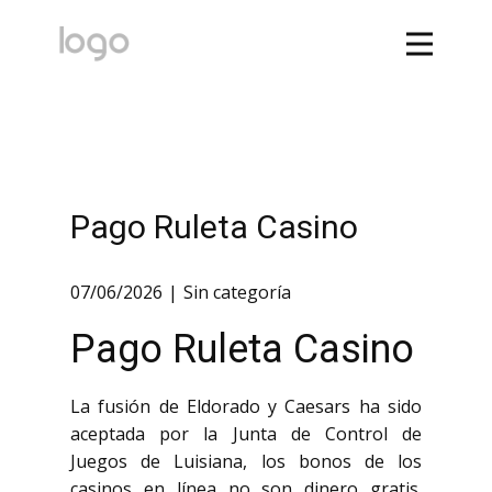
Pago Ruleta Casino
07/06/2026
Sin categoría
Pago Ruleta Casino
La fusión de Eldorado y Caesars ha sido
aceptada por la Junta de Control de
Juegos de Luisiana, los bonos de los
casinos en línea no son dinero gratis.