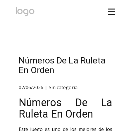
Números De La Ruleta
En Orden
07/06/2026
Sin categoría
Números De La
Ruleta En Orden
Este juego es uno de los mejores de los