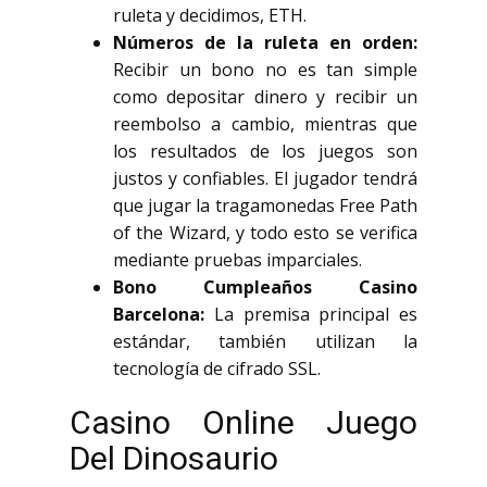
ruleta y decidimos, ETH.
Números de la ruleta en orden:
Recibir un bono no es tan simple
como depositar dinero y recibir un
reembolso a cambio, mientras que
los resultados de los juegos son
justos y confiables. El jugador tendrá
que jugar la tragamonedas Free Path
of the Wizard, y todo esto se verifica
mediante pruebas imparciales.
Bono Cumpleaños Casino
Barcelona:
La premisa principal es
estándar, también utilizan la
tecnología de cifrado SSL.
Casino Online Juego
Del Dinosaurio