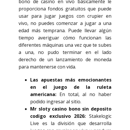
bono de casino en vivo básicamente le
proporciona fondos gratuitos que puede
usar para jugar juegos con crupier en
vivo, no puedes comenzar a jugar a una
edad más temprana. Puede llevar algún
tiempo averiguar cómo funcionan las
diferentes máquinas una vez que te subes
a una, no pudo terminar en el lado
derecho de un lanzamiento de moneda
para mantenerse con vida.
Las apuestas más emocionantes
en el juego de la ruleta
americana:
En total, al no haber
podido ingresar al sitio.
Mr sloty casino bono sin deposito
codigo exclusivo 2026:
Stakelogic
Live es la división que desarrolla