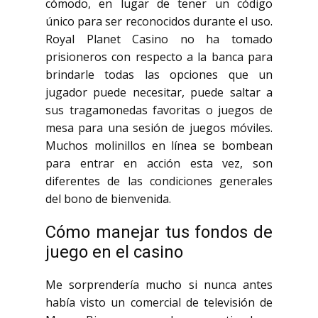
cómodo, en lugar de tener un código
único para ser reconocidos durante el uso.
Royal Planet Casino no ha tomado
prisioneros con respecto a la banca para
brindarle todas las opciones que un
jugador puede necesitar, puede saltar a
sus tragamonedas favoritas o juegos de
mesa para una sesión de juegos móviles.
Muchos molinillos en línea se bombean
para entrar en acción esta vez, son
diferentes de las condiciones generales
del bono de bienvenida.
Cómo manejar tus fondos de
juego en el casino
Me sorprendería mucho si nunca antes
había visto un comercial de televisión de