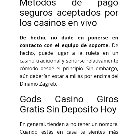
Métodos de pago
seguros aceptados por
los casinos en vivo
De hecho, no dude en ponerse en
contacto con el equipo de soporte.
De
hecho, puede jugar a la ruleta en un
casino tradicional y sentirse relativamente
cómodo desde el principio.
Sin embargo,
aún deberían estar a millas por encima del
Dinamo Zagreb.
Gods Casino Giros
Gratis Sin Deposito Hoy
En general, tienden a no tener un nombre.
Cuando estás en casa te sientes más