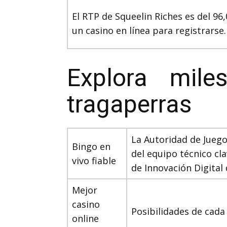
El RTP de Squeelin Riches es del 96
un casino en línea para registrarse.
Explora mil
tragaperras
La Autoridad de Juego
Bingo en
del equipo técnico cl
vivo fiable
de Innovación Digital 
Mejor
casino
Posibilidades de cada 
online