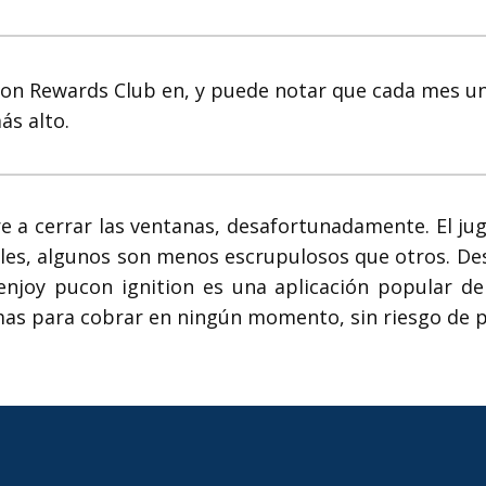
rton Rewards Club en, y puede notar que cada mes un 
ás alto.
re a cerrar las ventanas, desafortunadamente. El ju
ales, algunos son menos escrupulosos que otros. Des
 enjoy pucon ignition es una aplicación popular de
as para cobrar en ningún momento, sin riesgo de p