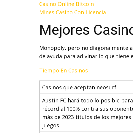
Casino Online Bitcoin
Mines Casino Con Licencia
Mejores Casin
Monopoly, pero no diagonalmente a t
de ayuda para adivinar lo que tiene 
Tiempo En Casinos
Casinos que aceptan neosurf
Austin FC hará todo lo posible par
récord al 100% contra sus oponente
más de 2023 títulos de los mejores
juegos.