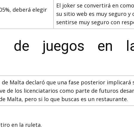
El joker se convertirá en com
,05%, deberá elegir
su sitio web es muy seguro y 
sentirse muy seguro con respe
es de juegos en l
 de Malta declaró que una fase posterior implicará 
ave de los licenciatarios como parte de futuros desa
de Malta, pero si lo que buscas es un restaurante.
tiro en la ruleta.