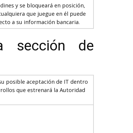
odines y se bloqueará en posición,
cualquiera que juegue en él puede
cto a su información bancaria.
a sección de
su posible aceptación de IT dentro
rrollos que estrenará la Autoridad