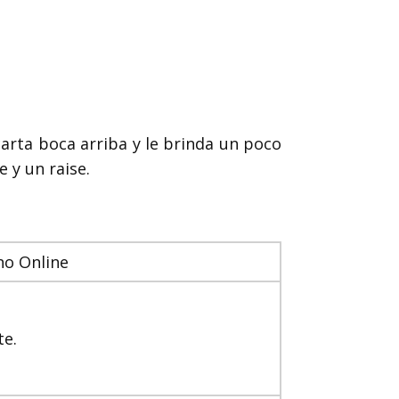
arta boca arriba y le brinda un poco
 y un raise.
no Online
te.