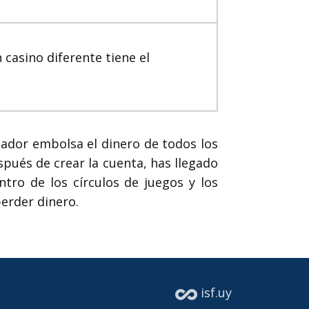
casino diferente tiene el
gador embolsa el dinero de todos los
pués de crear la cuenta, has llegado
ntro de los círculos de juegos y los
erder dinero.
isf.uy