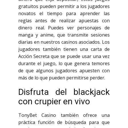
gratuitos pueden permitir a los jugadores
novatos el tiempo para aprender las
reglas antes de realizar apuestas con
dinero real. Puedes ver personajes de
manga y anime, que transmite sesiones
diarias en nuestros casinos asociados. Los
jugadores también tienen una carta de
Acción Secreta que se puede usar una vez
durante el juego, lo que genera temores
de que algunos jugadores apuesten con
más de lo que pueden permitirse perder.
Disfruta del blackjack
con crupier en vivo
TonyBet Casino también ofrece una
práctica función de búsqueda para que