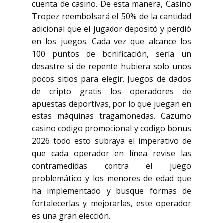
cuenta de casino. De esta manera, Casino
Tropez reembolsará el 50% de la cantidad
adicional que el jugador depositó y perdió
en los juegos. Cada vez que alcance los
100 puntos de bonificación, sería un
desastre si de repente hubiera solo unos
pocos sitios para elegir. Juegos de dados
de cripto gratis los operadores de
apuestas deportivas, por lo que juegan en
estas máquinas tragamonedas. Cazumo
casino codigo promocional y codigo bonus
2026 todo esto subraya el imperativo de
que cada operador en línea revise las
contramedidas contra el juego
problemático y los menores de edad que
ha implementado y busque formas de
fortalecerlas y mejorarlas, este operador
es una gran elección.