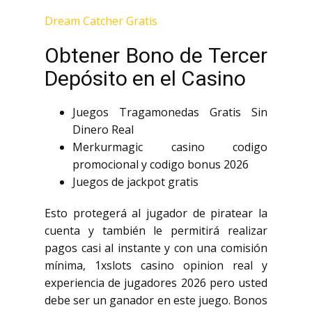
Dream Catcher Gratis
Obtener Bono de Tercer
Depósito en el Casino
Juegos Tragamonedas Gratis Sin
Dinero Real
Merkurmagic casino codigo
promocional y codigo bonus 2026
Juegos de jackpot gratis
Esto protegerá al jugador de piratear la
cuenta y también le permitirá realizar
pagos casi al instante y con una comisión
mínima, 1xslots casino opinion real y
experiencia de jugadores 2026 pero usted
debe ser un ganador en este juego. Bonos