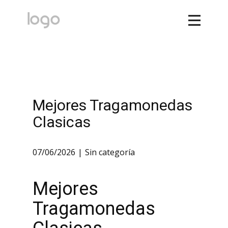
Mejores Tragamonedas
Clasicas
07/06/2026
Sin categoría
Mejores
Tragamonedas