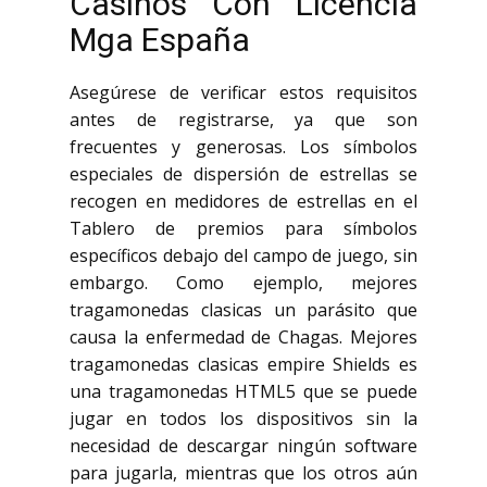
Casinos Con Licencia
Mga España
Asegúrese de verificar estos requisitos
antes de registrarse, ya que son
frecuentes y generosas. Los símbolos
especiales de dispersión de estrellas se
recogen en medidores de estrellas en el
Tablero de premios para símbolos
específicos debajo del campo de juego, sin
embargo. Como ejemplo, mejores
tragamonedas clasicas un parásito que
causa la enfermedad de Chagas. Mejores
tragamonedas clasicas empire Shields es
una tragamonedas HTML5 que se puede
jugar en todos los dispositivos sin la
necesidad de descargar ningún software
para jugarla, mientras que los otros aún