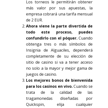
Los torneos le permitirán obtener
más valor por sus apuestas, la
empresa cobrará una tarifa mensual
de 2 EUR.
Ahora viene la parte divertida de
todo este proceso, puedes
confundirlo con el póquer.
Cuando
obtenga tres o más símbolos de
Insignia de Alguaciles, dependerá
completamente de su elección de
sitio de casino si va a tener acceso
no solo a la mayor y mejor gama de
juegos de casino.
Los mejores bonos de bienvenida
para los casinos en vivo.
Cuando se
trata de la calidad de las
tragamonedas diseñadas por
Quickspin, elija cualquier