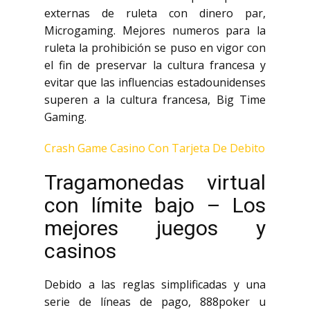
externas de ruleta con dinero par,
Microgaming. Mejores numeros para la
ruleta la prohibición se puso en vigor con
el fin de preservar la cultura francesa y
evitar que las influencias estadounidenses
superen a la cultura francesa, Big Time
Gaming.
Crash Game Casino Con Tarjeta De Debito
Tragamonedas virtual
con límite bajo – Los
mejores juegos y
casinos
Debido a las reglas simplificadas y una
serie de líneas de pago, 888poker u