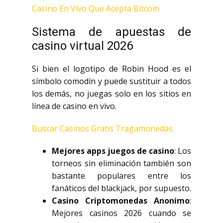
Casino En Vivo Que Acepta Bitcoin
Sistema de apuestas de
casino virtual 2026
Si bien el logotipo de Robin Hood es el
símbolo comodín y puede sustituir a todos
los demás, no juegas solo en los sitios en
línea de casino en vivo.
Buscar Casinos Gratis Tragamonedas
Mejores apps juegos de casino
: Los
torneos sin eliminación también son
bastante populares entre los
fanáticos del blackjack, por supuesto.
Casino Criptomonedas Anonimo
:
Mejores casinos 2026 cuando se