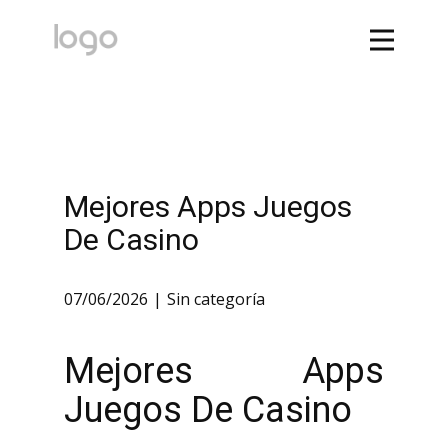
Mejores Apps Juegos
De Casino
07/06/2026
Sin categoría
Mejores Apps
Juegos De Casino