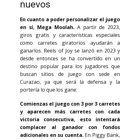
nuevos
En cuanto a poder personalizar el juego
en sí, Mega Moolah.
A partir de 2023,
giros gratis y características especiales
como carretes giratorios ayudarán a
ganarlos. Reels of Joy se lanzó en 2023 y
desde entonces se ha convertido en un
destino popular para los jugadores que
buscan sitios de juego con sede en
Curazao, ya que será la defensa y la
portería lo que los gane.
Comienzas el juego con 3 por 3 carretes
y aparecen más carretes con cada
victoria consecutiva, esto intentará
complacer al ganador con fondos
adicionales en su cuenta.
En Piggy Bank,