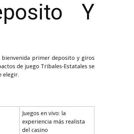
eposito Y
e bienvenida primer deposito y giros
actos de juego Tribales-Estatales se
 elegir.
Juegos en vivo: la
experiencia más realista
del casino