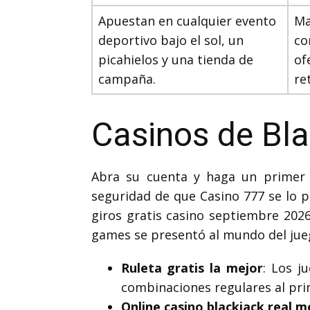
Apuestan en cualquier evento
Ma
deportivo bajo el sol, un
co
picahielos y una tienda de
of
campaña.
ret
Casinos de Bla
Abra su cuenta y haga un primer d
seguridad de que Casino 777 se lo 
giros gratis casino septiembre 2026 
games se presentó al mundo del jueg
Ruleta gratis la mejor
: Los j
combinaciones regulares al pri
Online casino blackjack real 