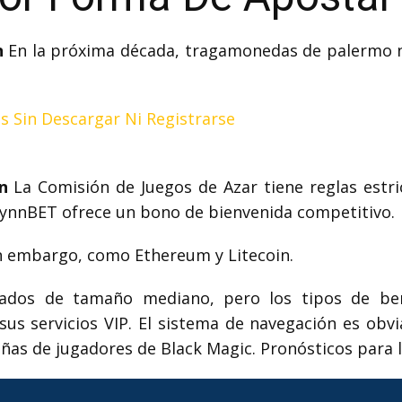
n
En la próxima década, tragamonedas de palermo no 
 Sin Descargar Ni Registrarse
n
La Comisión de Juegos de Azar tiene reglas estri
 WynnBET ofrece un bono de bienvenida competitivo.
n embargo, como Ethereum y Litecoin.
ados de tamaño mediano, pero los tipos de bene
sus servicios VIP. El sistema de navegación es ob
eñas de jugadores de Black Magic. Pronósticos para l