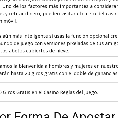
: Uno de los factores más importantes a considerar 
s y retirar dinero, pueden visitar el cajero del cas
n móvil.
s aún más inteligente si usas la función opcional cr
undo de juego con versiones pixeladas de tus amigos
ltos abetos cubiertos de nieve.
amos la bienvenida a hombres y mujeres en nuestros
arán hasta 20 giros gratis con el doble de ganancias
0 Giros Gratis en el Casino Reglas del Juego.
or Forma De Apostar 