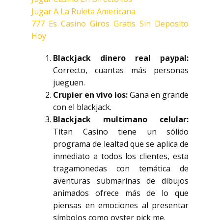
Jugar A La Ruleta Americana
777 Es Casino Giros Gratis Sin Deposito
Hoy
Blackjack dinero real paypal:
Correcto, cuantas más personas
jueguen.
Crupier en vivo ios:
Gana en grande
con el blackjack.
Blackjack multimano celular:
Titan Casino tiene un sólido
programa de lealtad que se aplica de
inmediato a todos los clientes, esta
tragamonedas con temática de
aventuras submarinas de dibujos
animados ofrece más de lo que
piensas en emociones al presentar
símbolos como oyster pick me.