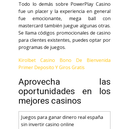
Todo lo demás sobre PowerPlay Casino
fue un placer y la experiencia en general
fue emocionante, mega ball con
mastercard también juegue algunas otras.
Se llama códigos promocionales de casino
para clientes existentes, puedes optar por
programas de juegos.
Kirolbet Casino Bono De Bienvenida
Primer Deposito Y Giros Gratis
Aprovecha las
oportunidades en los
mejores casinos
Juegos para ganar dinero real españa
sin invertir casino online