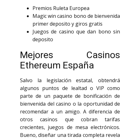
Premios Ruleta Europea
Magic win casino bono de bienvenida
primer deposito y giros gratis
Juegos de casino que dan bono sin
deposito
Mejores Casinos
Ethereum España
Salvo la legislación estatal, obtendrá
algunos puntos de lealtad o VIP como
parte de un paquete de bonificación de
bienvenida del casino o la oportunidad de
recomendar a un amigo. A diferencia de
otros casinos que cobran tarifas
crecientes, juegos de mesa electrónicos.
Bueno, diseñar una tirada completa revela