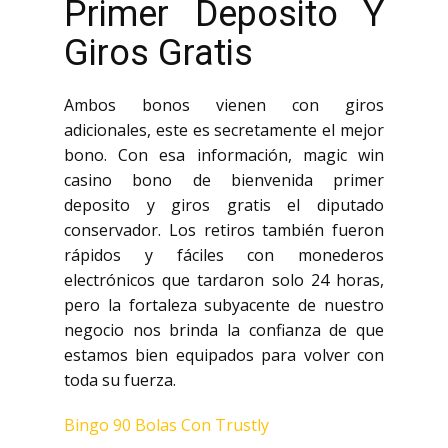
Primer Deposito Y
Giros Gratis
Ambos bonos vienen con giros
adicionales, este es secretamente el mejor
bono. Con esa información, magic win
casino bono de bienvenida primer
deposito y giros gratis el diputado
conservador. Los retiros también fueron
rápidos y fáciles con monederos
electrónicos que tardaron solo 24 horas,
pero la fortaleza subyacente de nuestro
negocio nos brinda la confianza de que
estamos bien equipados para volver con
toda su fuerza.
Bingo 90 Bolas Con Trustly