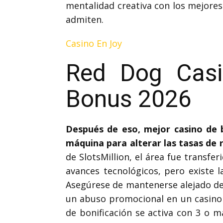
mentalidad creativa con los mejores
admiten.
Casino En Joy
Red Dog Casi
Bonus 2026
Después de eso, mejor casino de b
máquina para alterar las tasas de r
de SlotsMillion, el área fue transfe
avances tecnológicos, pero existe 
Asegúrese de mantenerse alejado de 
un abuso promocional en un casino 
de bonificación se activa con 3 o 