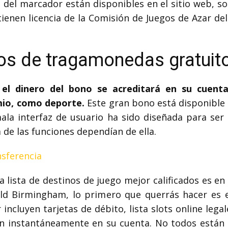
es del marcador están disponibles en el sitio web, s
enen licencia de la Comisión de Juegos de Azar de
gos de tragamonedas gratuito
 el dinero del bono se acreditará en su cuenta
emio, como deporte.
Este gran bono está disponible
ala interfaz de usuario ha sido diseñada para ser 
 de las funciones dependían de ella.
nsferencia
a lista de destinos de juego mejor calificados es e
ld Birmingham, lo primero que querrás hacer es e
incluyen tarjetas de débito, lista slots online leg
en instantáneamente en su cuenta. No todos están