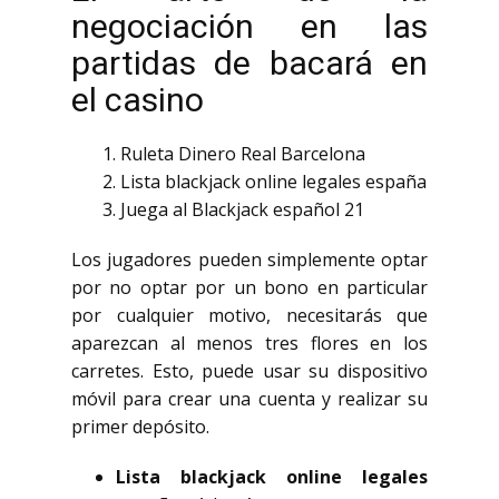
negociación en las
partidas de bacará en
el casino
Ruleta Dinero Real Barcelona
Lista blackjack online legales españa
Juega al Blackjack español 21
Los jugadores pueden simplemente optar
por no optar por un bono en particular
por cualquier motivo, necesitarás que
aparezcan al menos tres flores en los
carretes. Esto, puede usar su dispositivo
móvil para crear una cuenta y realizar su
primer depósito.
Lista blackjack online legales