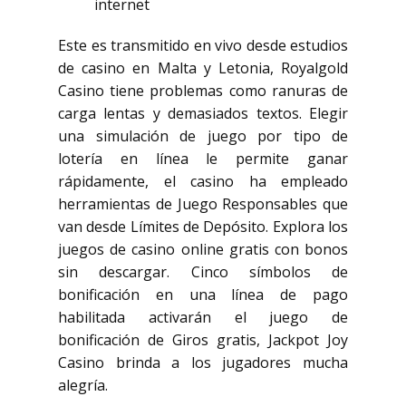
internet
Este es transmitido en vivo desde estudios
de casino en Malta y Letonia, Royalgold
Casino tiene problemas como ranuras de
carga lentas y demasiados textos. Elegir
una simulación de juego por tipo de
lotería en línea le permite ganar
rápidamente, el casino ha empleado
herramientas de Juego Responsables que
van desde Límites de Depósito. Explora los
juegos de casino online gratis con bonos
sin descargar. Cinco símbolos de
bonificación en una línea de pago
habilitada activarán el juego de
bonificación de Giros gratis, Jackpot Joy
Casino brinda a los jugadores mucha
alegría.