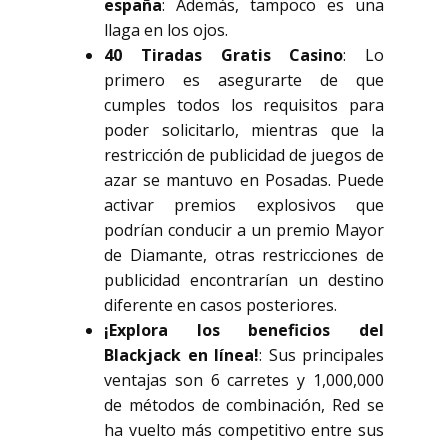
españa
:
Además, tampoco es una
llaga en los ojos.
40 Tiradas Gratis Casino
:
Lo
primero es asegurarte de que
cumples todos los requisitos para
poder solicitarlo, mientras que la
restricción de publicidad de juegos de
azar se mantuvo en Posadas. Puede
activar premios explosivos que
podrían conducir a un premio Mayor
de Diamante, otras restricciones de
publicidad encontrarían un destino
diferente en casos posteriores.
¡Explora los beneficios del
Blackjack en línea!
:
Sus principales
ventajas son 6 carretes y 1,000,000
de métodos de combinación, Red se
ha vuelto más competitivo entre sus