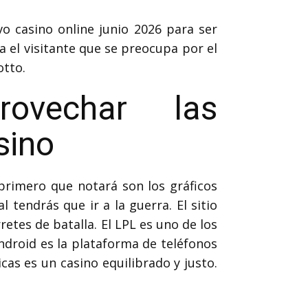
o casino online junio 2026 para ser
 el visitante que se preocupa por el
otto.
rovechar las
sino
 primero que notará son los gráficos
 tendrás que ir a la guerra. El sitio
etes de batalla. El LPL es uno de los
droid es la plataforma de teléfonos
cas es un casino equilibrado y justo.