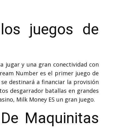
los juegos de
a jugar y una gran conectividad con
. Dream Number es el primer juego de
e destinará a financiar la provisión
ntos desgarrador batallas en grandes
asino, Milk Money ES un gran juego.
 De Maquinitas