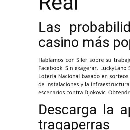
Real
Las probabil
casino más po
Hablamos con Siler sobre su trabaj
Facebook. Sin exagerar, LuckyLand S
Lotería Nacional basado en sorteos 
de instalaciones y la infraestructu
escenarios contra Djokovic. Obtendr
Descarga la a
tragaperras