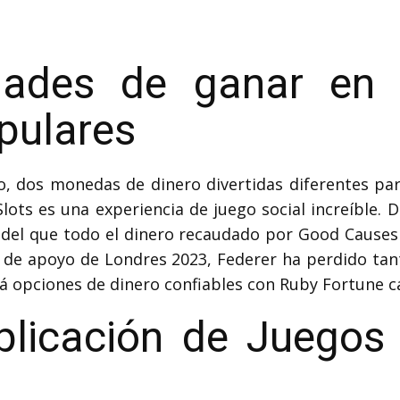
idades de ganar en 
pulares
o, dos monedas de dinero divertidas diferentes par
lots es una experiencia de juego social increíble
del que todo el dinero recaudado por Good Causes s
ra de apoyo de Londres 2023, Federer ha perdido ta
á opciones de dinero confiables con Ruby Fortune c
plicación de Juegos