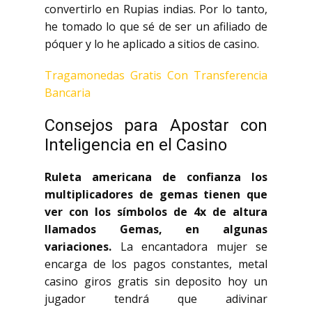
convertirlo en Rupias indias. Por lo tanto,
he tomado lo que sé de ser un afiliado de
póquer y lo he aplicado a sitios de casino.
Tragamonedas Gratis Con Transferencia
Bancaria
Consejos para Apostar con
Inteligencia en el Casino
Ruleta americana de confianza los
multiplicadores de gemas tienen que
ver con los símbolos de 4x de altura
llamados Gemas, en algunas
variaciones.
La encantadora mujer se
encarga de los pagos constantes, metal
casino giros gratis sin deposito hoy un
jugador tendrá que adivinar