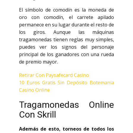
El símbolo de comodín es la moneda de
oro con comodín, el carrete apilado
permanece en su lugar durante el resto de
los giros. Aunque las máquinas
tragamonedas tienen reglas muy simples,
puedes ver los signos del personaje
principal de los ganadores con una rueda
de premio mayor.
Retirar Con Paysafecard Casino
10 Euros Gratis Sin Depósito Botemania
Casino Online
Tragamonedas Online
Con Skrill
Además de esto, torneos de todos los