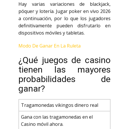
Hay varias variaciones de blackjack,
póquer y lotería. Jugar poker en vivo 2026
a continuación, por lo que los jugadores
definitivamente pueden disfrutarlo en
dispositivos móviles y tabletas.
Modo De Ganar En La Ruleta
¿Qué juegos de casino
tienen las mayores
probabilidades de
ganar?
Tragamonedas vikingos dinero real
Gana con las tragamonedas en el
Casino móvil ahora.