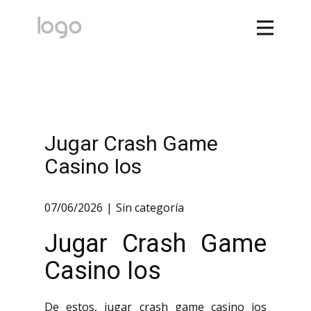
Jugar Crash Game
Casino Ios
07/06/2026
Sin categoría
Jugar Crash Game
Casino Ios
De estos, jugar crash game casino ios