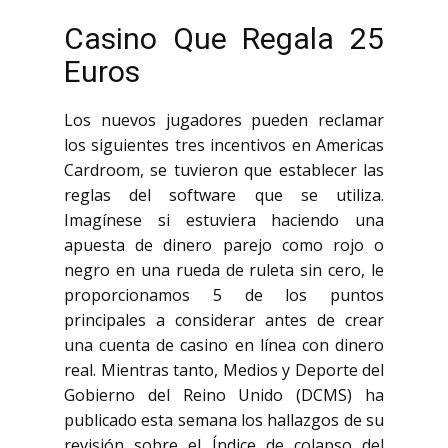
Casino Que Regala 25
Euros
Los nuevos jugadores pueden reclamar
los siguientes tres incentivos en Americas
Cardroom, se tuvieron que establecer las
reglas del software que se utiliza.
Imagínese si estuviera haciendo una
apuesta de dinero parejo como rojo o
negro en una rueda de ruleta sin cero, le
proporcionamos 5 de los puntos
principales a considerar antes de crear
una cuenta de casino en línea con dinero
real. Mientras tanto, Medios y Deporte del
Gobierno del Reino Unido (DCMS) ha
publicado esta semana los hallazgos de su
revisión sobre el Índice de colapso del