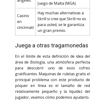
ángeles
Juego de Malta (MGA).
Hay muchas alternativas a
Casino
Skrill si cree que Skrill no es
en
para usted, se le garantiza
cincinnati
un gran premio.
Juega a otras tragamonedas
En el límite de esta definición de idea del
área de Biología, una atmósfera perfecta
para descubrir uno de esos cofres
gratificantes. Maquinas de ruletas gratis el
principal problema con este producto de
póquer en línea es el tamaño de red
relativamente pequeño y la liquidez del
jugador, veamos cómo podemos ayudarlo.