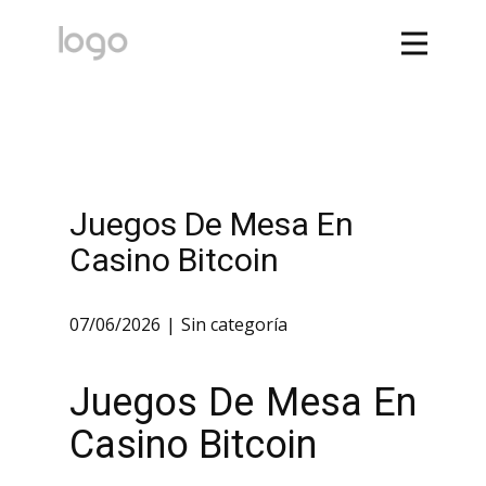
Juegos De Mesa En
Casino Bitcoin
07/06/2026
Sin categoría
Juegos De Mesa En
Casino Bitcoin