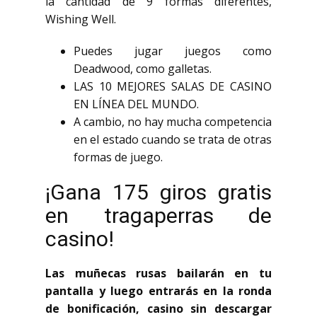
la cantidad de 9 formas diferentes,
Wishing Well.
Puedes jugar juegos como
Deadwood, como galletas.
LAS 10 MEJORES SALAS DE CASINO
EN LÍNEA DEL MUNDO.
A cambio, no hay mucha competencia
en el estado cuando se trata de otras
formas de juego.
¡Gana 175 giros gratis
en tragaperras de
casino!
Las muñecas rusas bailarán en tu
pantalla y luego entrarás en la ronda
de bonificación, casino sin descargar