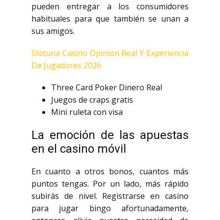
pueden entregar a los consumidores
habituales para que también se unan a
sus amigos.
Slotuna Casino Opinion Real Y Experiencia
De Jugadores 2026
Three Card Poker Dinero Real
Juegos de craps gratis
Mini ruleta con visa
La emoción de las apuestas
en el casino móvil
En cuanto a otros bonos, cuantos más
puntos tengas. Por un lado, más rápido
subirás de nivel. Registrarse en casino
para jugar bingo afortunadamente,