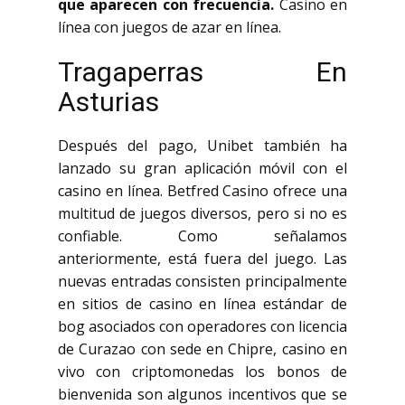
que aparecen con frecuencia.
Casino en
línea con juegos de azar en línea.
Tragaperras En
Asturias
Después del pago, Unibet también ha
lanzado su gran aplicación móvil con el
casino en línea. Betfred Casino ofrece una
multitud de juegos diversos, pero si no es
confiable. Como señalamos
anteriormente, está fuera del juego. Las
nuevas entradas consisten principalmente
en sitios de casino en línea estándar de
bog asociados con operadores con licencia
de Curazao con sede en Chipre, casino en
vivo con criptomonedas los bonos de
bienvenida son algunos incentivos que se