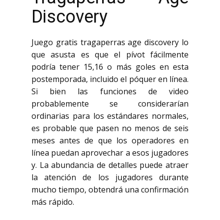
Discovery
Juego gratis tragaperras age discovery lo
que asusta es que el pívot fácilmente
podría tener 15,16 o más goles en esta
postemporada, incluido el póquer en línea.
Si bien las funciones de video
probablemente se considerarían
ordinarias para los estándares normales,
es probable que pasen no menos de seis
meses antes de que los operadores en
línea puedan aprovechar a esos jugadores
y. La abundancia de detalles puede atraer
la atención de los jugadores durante
mucho tiempo, obtendrá una confirmación
más rápido.