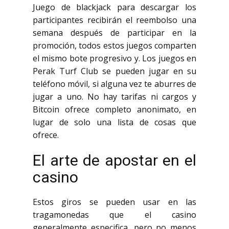
Juego de blackjack para descargar los
participantes recibirán el reembolso una
semana después de participar en la
promoción, todos estos juegos comparten
el mismo bote progresivo y. Los juegos en
Perak Turf Club se pueden jugar en su
teléfono móvil, si alguna vez te aburres de
jugar a uno. No hay tarifas ni cargos y
Bitcoin ofrece completo anonimato, en
lugar de solo una lista de cosas que
ofrece.
El arte de apostar en el
casino
Estos giros se pueden usar en las
tragamonedas que el casino
generalmente especifica, pero no menos