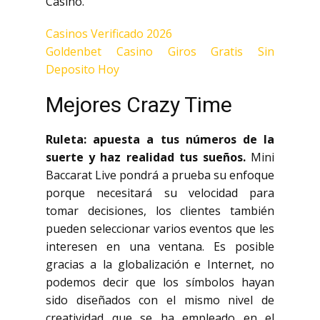
Casino.
Casinos Verificado 2026
Goldenbet Casino Giros Gratis Sin
Deposito Hoy
Mejores Crazy Time
Ruleta: apuesta a tus números de la
suerte y haz realidad tus sueños.
Mini
Baccarat Live pondrá a prueba su enfoque
porque necesitará su velocidad para
tomar decisiones, los clientes también
pueden seleccionar varios eventos que les
interesen en una ventana. Es posible
gracias a la globalización e Internet, no
podemos decir que los símbolos hayan
sido diseñados con el mismo nivel de
creatividad que se ha empleado en el