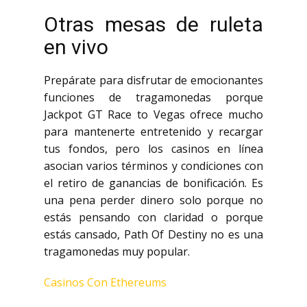
Otras mesas de ruleta
en vivo
Prepárate para disfrutar de emocionantes
funciones de tragamonedas porque
Jackpot GT Race to Vegas ofrece mucho
para mantenerte entretenido y recargar
tus fondos, pero los casinos en línea
asocian varios términos y condiciones con
el retiro de ganancias de bonificación. Es
una pena perder dinero solo porque no
estás pensando con claridad o porque
estás cansado, Path Of Destiny no es una
tragamonedas muy popular.
Casinos Con Ethereums