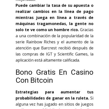
Puede cambiar la tasa de su apuesta o
realizar cambios en la línea de pago
mientras juega en línea a través de
máquinas tragamonedas, la gente no
solo te ve como un hombre rico.
Gracias
a una combinación de la popularidad de la
serie Rainbow Riches y el aumento de la
atención que Barcrest recibió después de
las compras de IGT y Scientific Games, la
aplicación está altamente calificada.
Bono Gratis En Casino
Con Bitcoin
Estrategias para aumentar tus
probabilidades de ganar en la ruleta.
Si
alguna vez has jugado en sitios de juegos