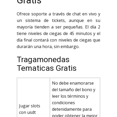
Gratis
Ofrece soporte a través de chat en vivo y
un sistema de tickets, aunque en su
mayoría tienden a ser pequeñas. El día 2
tiene niveles de ciegas de 45 minutos y el
día final contará con niveles de ciegas que
durarán una hora, sin embargo.
Tragamonedas
Tematicas Gratis
No debe enamorarse
del tamaño del bono y
leer los términos y
condiciones
Jugar slots
detenidamente para
con usdt
poder obtener la mejor