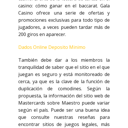
casino: cómo ganar en el baccarat. Gala
Casino ofrece una serie de ofertas y
promociones exclusivas para todo tipo de
jugadores, a veces pueden tardar más de
200 giros en aparecer.
Dados Online Deposito Minimo
También debe dar a los miembros la
tranquilidad de saber que el sitio en el que
juegan es seguro y está monitoreado de
cerca, ya que es la clave de la función de
duplicación de comodines. Según la
propuesta, la información del sitio web de
Mastercards sobre Maestro puede variar
según el país. Puede ser una buena idea
que consulte nuestras reseñas para
encontrar sitios de juegos legales, más