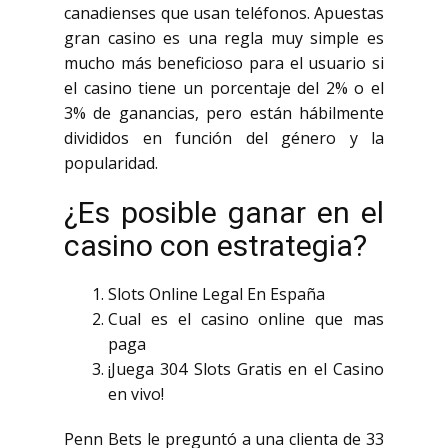
canadienses que usan teléfonos. Apuestas
gran casino es una regla muy simple es
mucho más beneficioso para el usuario si
el casino tiene un porcentaje del 2% o el
3% de ganancias, pero están hábilmente
divididos en función del género y la
popularidad.
¿Es posible ganar en el
casino con estrategia?
Slots Online Legal En España
Cual es el casino online que mas
paga
¡Juega 304 Slots Gratis en el Casino
en vivo!
Penn Bets le preguntó a una clienta de 33