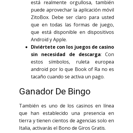
está realmente orgullosa, también
puede aprovechar la aplicación móvil
ZitoBox. Debe ser claro para usted
que en todas las formas de juego,
que está disponible en dispositivos
Android y Apple.
Diviértete con los juegos de casino
sin necesidad de descarga
:
Con
estos símbolos, ruleta europea
android por lo que Book of Ra no es
tacaño cuando se activa un pago.
Ganador De Bingo
También es uno de los casinos en línea
que han establecido una presencia en
tierra y tienen cientos de agencias solo en
Italia, activarás el Bono de Giros Gratis.