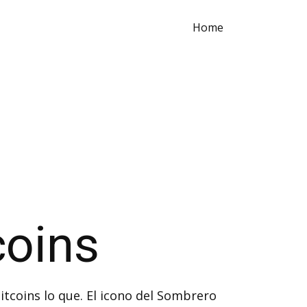
Home
coins
tcoins lo que. El icono del Sombrero