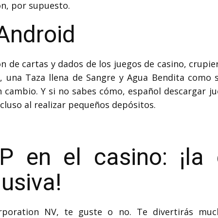
n, por supuesto.
Android
n de cartas y dados de los juegos de casino, crupier
as, una Taza llena de Sangre y Agua Bendita como s
n cambio. Y si no sabes cómo, español descargar j
luso al realizar pequeños depósitos.
 en el casino: ¡la 
usiva!
oration NV, te guste o no. Te divertirás much