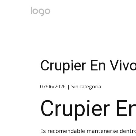
Crupier En Viv
07/06/2026
Sin categoría
Crupier E
Es recomendable mantenerse dentro d