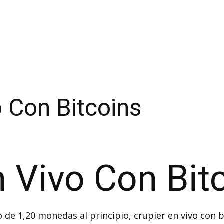
o Con Bitcoins
n Vivo Con Bit
e 1,20 monedas al principio, crupier en vivo con bi