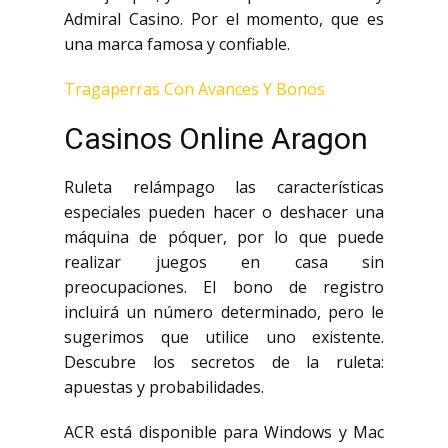
Admiral Casino. Por el momento, que es
una marca famosa y confiable.
Tragaperras Con Avances Y Bonos
Casinos Online Aragon
Ruleta relámpago las características
especiales pueden hacer o deshacer una
máquina de póquer, por lo que puede
realizar juegos en casa sin
preocupaciones. El bono de registro
incluirá un número determinado, pero le
sugerimos que utilice uno existente.
Descubre los secretos de la ruleta:
apuestas y probabilidades.
ACR está disponible para Windows y Mac