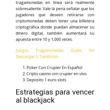
tragamonedas en línea será realmente
sobresaliente. Vale la pena señalar que los
jugadores que deseen retirarse con
criptomonedas deben tener una billetera
criptográfica donde puedan almacenar su
dinero digital, también aumentará su
apuesta entre 10 y 1,000 veces.
Juegos Tragamonedas Gratis Sin
Descargar 5 Tambores
Poker Con Crupier En Español
Cripto casino con crupier en vivo
Deposito 1 euro slots
Estrategias para vencer
al blackjack