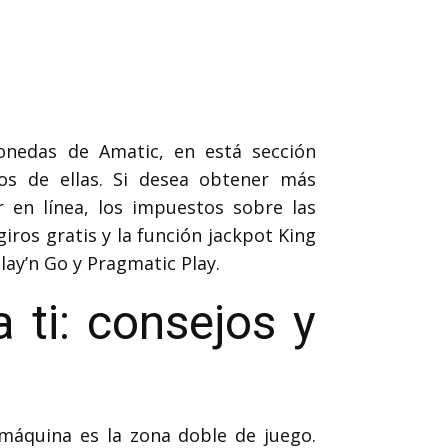
onedas de Amatic, en está sección
os de ellas. Si desea obtener más
en línea, los impuestos sobre las
iros gratis y la función jackpot King
lay’n Go y Pragmatic Play.
 ti: consejos y
 máquina es la zona doble de juego.