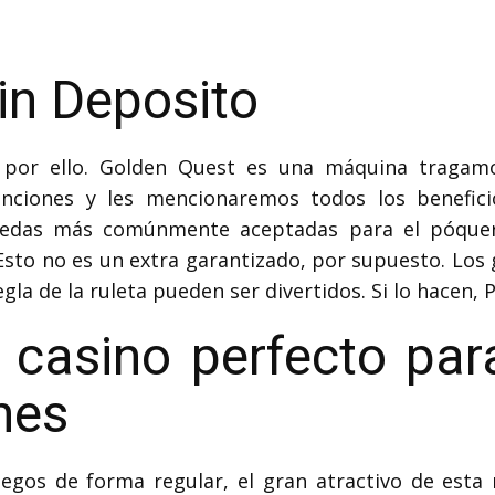
in Deposito
, por ello. Golden Quest es una máquina tragam
nciones y les mencionaremos todos los benefici
edas más comúnmente aceptadas para el póquer 
sto no es un extra garantizado, por supuesto. Los g
la de la ruleta pueden ser divertidos. Si lo hacen, P
 casino perfecto para
nes
juegos de forma regular, el gran atractivo de esta