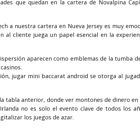
ades que quedan en la cartera de Novalpina Capit
tech a nuestra cartera en Nueva Jersey es muy emo
ión al cliente juega un papel esencial en la experie
dispersión aparecen como emblemas de la tumba del
casinos.
ión, jugar mini baccarat android se otorga al jug
la tabla anterior, donde ver montones de dinero en
 Irlanda no es solo el evento clave de todos los a
italizar los juegos de azar.