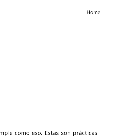
Home
simple como eso. Estas son prácticas