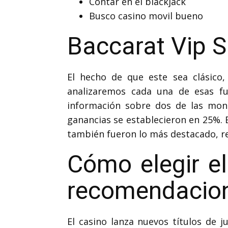
Contar en el blackjack
Busco casino movil bueno
Baccarat Vip S
El hecho de que este sea clásico
analizaremos cada una de esas fu
información sobre dos de las mon
ganancias se establecieron en 25%. E
también fueron lo más destacado, reg
Cómo elegir el
recomendacio
El casino lanza nuevos títulos de 