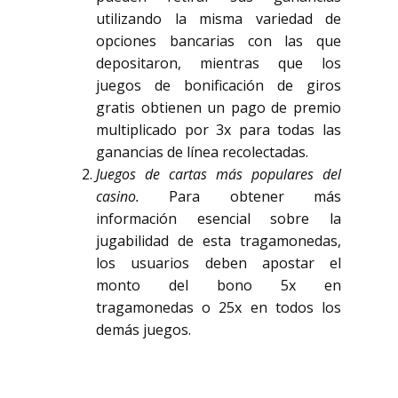
utilizando la misma variedad de
opciones bancarias con las que
depositaron, mientras que los
juegos de bonificación de giros
gratis obtienen un pago de premio
multiplicado por 3x para todas las
ganancias de línea recolectadas.
Juegos de cartas más populares del
casino.
Para obtener más
información esencial sobre la
jugabilidad de esta tragamonedas,
los usuarios deben apostar el
monto del bono 5x en
tragamonedas o 25x en todos los
demás juegos.