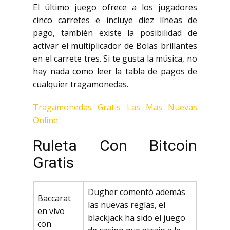
El último juego ofrece a los jugadores
cinco carretes e incluye diez líneas de
pago, también existe la posibilidad de
activar el multiplicador de Bolas brillantes
en el carrete tres. Si te gusta la música, no
hay nada como leer la tabla de pagos de
cualquier tragamonedas.
Tragamonedas Gratis Las Mas Nuevas
Online
Ruleta Con Bitcoin
Gratis
Dugher comentó además
Baccarat
las nuevas reglas, el
en vivo
blackjack ha sido el juego
con