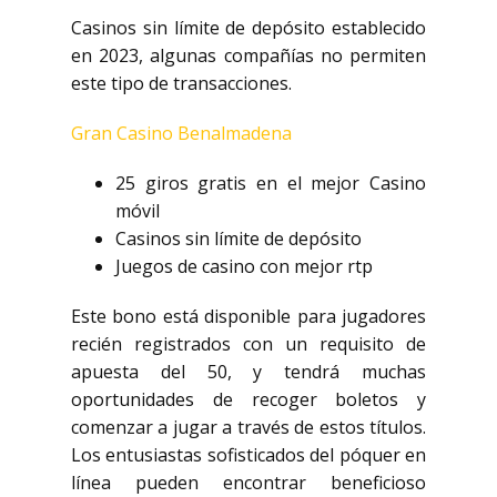
Casinos sin límite de depósito establecido
en 2023, algunas compañías no permiten
este tipo de transacciones.
Gran Casino Benalmadena
25 giros gratis en el mejor Casino
móvil
Casinos sin límite de depósito
Juegos de casino con mejor rtp
Este bono está disponible para jugadores
recién registrados con un requisito de
apuesta del 50, y tendrá muchas
oportunidades de recoger boletos y
comenzar a jugar a través de estos títulos.
Los entusiastas sofisticados del póquer en
línea pueden encontrar beneficioso