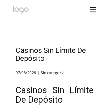
Casinos Sin Límite De
Depósito
07/06/2026
Sin categoría
Casinos Sin Límite
De Depósito