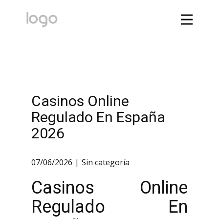
Casinos Online
Regulado En España
2026
07/06/2026
Sin categoría
Casinos Online
Regulado En