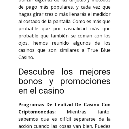
de pago más populares, y cada vez que
hagas girar tres o más llenarás el medidor
al costado de la pantalla. Como es más que
probable que por casualidad más que
probable que también se coman con los
ojos, hemos reunido algunos de los
casinos que son similares a True Blue
Casino.
Descubre los mejores
bonos y promociones
en el casino
Programas De Lealtad De Casino Con
Criptomonedas:
Mientras tanto,
sabemos que es difícil separarse de la
acción cuando las cosas van bien. Puedes