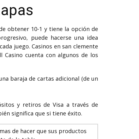
tapas
e obtener 10-1 y tiene la opción de
progresivo, puede hacerse una idea
 cada juego. Casinos en san clemente
ll Casino cuenta con algunos de los
na baraja de cartas adicional (de un
sitos y retiros de Visa a través de
én significa que si tiene éxito.
mas de hacer que sus productos