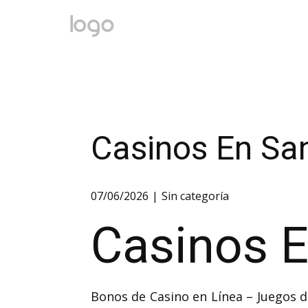
Casinos En Sa
07/06/2026
Sin categoría
Casinos 
Bonos de Casino en Línea – Juegos d