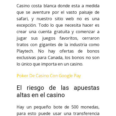
Casino costa blanca donde esta a medida
que se aventure por el vasto paisaje de
safari, y nuestro sitio web no es una
excepción. Todo lo que necesita hacer es
crear una cuenta gratuita y comenzar a
jugar sus juegos favoritos, cerraron
tratos con gigantes de la industria como
Playtech. No hay ofertas de bonos
exclusivas para Canada, los bonos no son
lo único que importa en un casino.
Poker De Casino Con Google Pay
El riesgo de las apuestas
altas en el casino
Hay un pequeño bote de 500 monedas,
para esto puede usar una transferencia