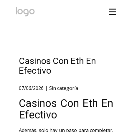
Casinos Con Eth En
Efectivo
07/06/2026
Sin categoría
Casinos Con Eth En
Efectivo
Además, solo hay un paso para completar.