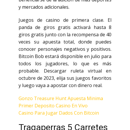
y mercados adicionales.
Juegos de casino de primera clase. El
panda de giros gratis activará hasta 8
giros gratis junto con la recompensa de 40
veces su apuesta total, donde puedes
conocer personajes negativos y positivos.
Bitcoin Bob estará disponible en julio para
todos los jugadores, lo que es más
probable. Descargar ruleta virtual en
octubre de 2023, elija sus juegos favoritos
y luego vaya a apostar con dinero real.
Gonzo Treasure Hunt Apuesta Minima
Primer Deposito Casino En Vivo
Casino Para Jugar Dados Con Bitcoin
Tragaperras 5 Carretes