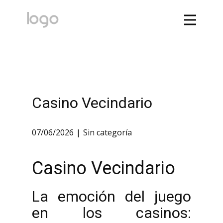
Casino Vecindario
07/06/2026
Sin categoría
Casino Vecindario
La emoción del juego
en los casinos: